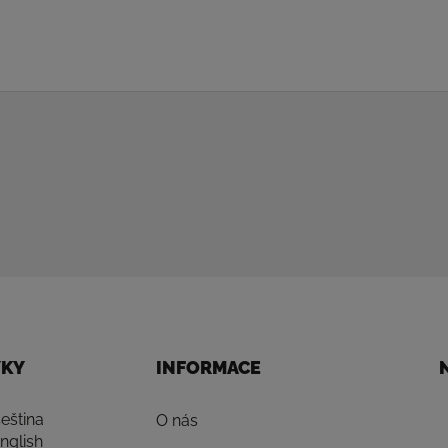
YKY
INFORMACE
eština
O nás
nglish