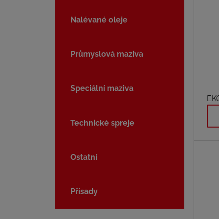
Nalévané oleje
Průmyslová maziva
Speciální maziva
EK
mot
urč
Technické spreje
ben
kde
Ostatní
min
olej
Přísady