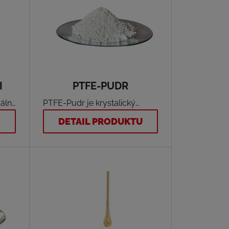
I
PTFE-PUDR
ální,
PTFE-Pudr je krystalický
polymer bílé barvy ve formě
U
DETAIL PRODUKTU
a
jemného pudru vyznačující se
univerzálností použití v
širokém spektru aplikací. Má
de
průměrnou velikost částic 5
mikronů a vykazuje velmi
úzký rozptyl kolem průměru.
Náročný výrobní proces
výroby zajišťuje, že
molekulová hmotnost je velmi