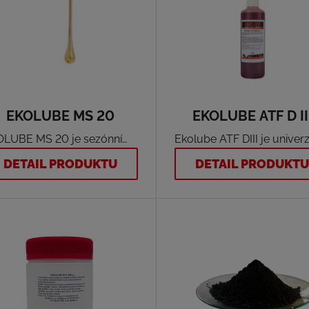
EKOLUBE MS 20
EKOLUBE ATF D II
OLUBE MS 20 je sezónní
Ekolube ATF DIII je univerz
orový olej (SAE 60)
červeně zabarvená, velmi
DETAIL PRODUKTU
DETAIL PRODUKT
ený pro čtyřdobé
kvalitní převodová kapalin
zínové i naftové motory,
určená pro automatické
 je nezbytné použití čistě
převodovky moderních
erálního neaditivovaného
automobilů všude tam, k
e .
jsou vyžadovány kapaliny
specifikace Dexron® III G.