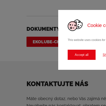
Cookie c
DOKUMENTY KE STAŽENÍ
This website uses cookies for
EKOLUBE-CHUCK-GREASE-WHITE-K
Accept all
S
KONTAKTUJTE NÁS
Máte obecný dotaz, nebo Vás zajímá n
Neváhejte nás kontaktovat, obratem s