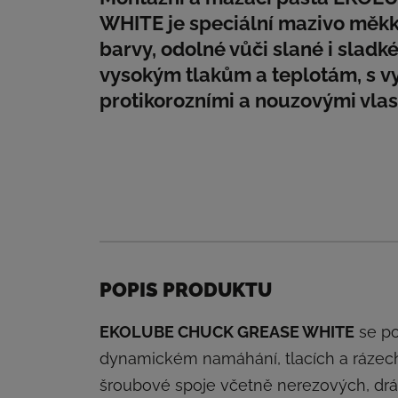
WHITE je speciální mazivo měkk
barvy, odolné vůči slané i sladk
vysokým tlakům a teplotám, s vy
protikorozními a nouzovými vlas
POPIS PRODUKTU
EKOLUBE CHUCK GREASE WHITE
se po
dynamickém namáhání, tlacích a rázec
šroubové spoje včetně nerezových, dráž