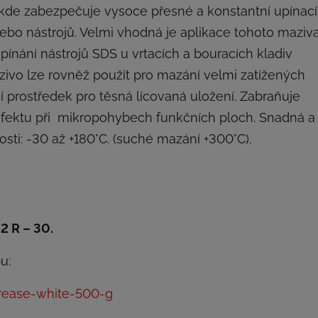
 kde zabezpečuje vysoce přesné a konstantní upínací
nebo nástrojů. Velmi vhodná je aplikace tohoto maziv
ínání nástrojů SDS u vrtacích a bouracích kladiv
ivo lze rovněž použít pro mazání velmi zatížených
prostředek pro těsná lícovaná uložení. Zabraňuje
ip efektu při mikropohybech funkčních ploch. Snadná a
nosti: -30 až +180°C. (suché mazání +300°C).
2 R – 30.
u:
grease-white-500-g