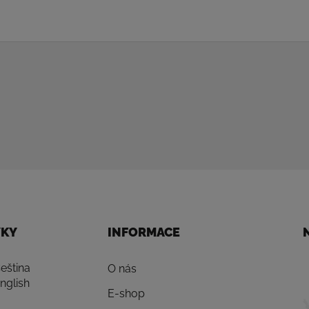
YKY
INFORMACE
eština
O nás
nglish
E-shop