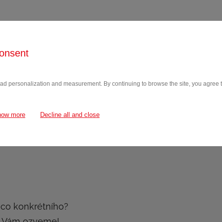
onsent
 ad personalization and measurement. By continuing to browse the site, you agree to
OPIE.PDF
how more
Decline all and close
ěco konkrétního?
e Vám ozveme!