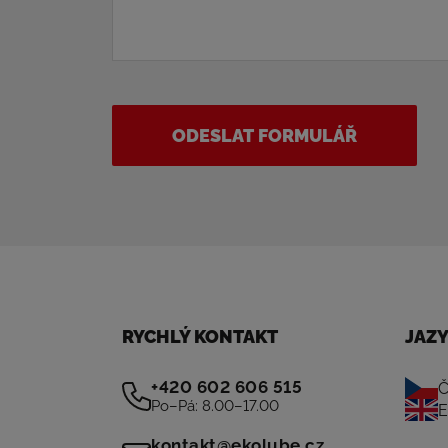
ODESLAT FORMULÁŘ
RYCHLÝ KONTAKT
JAZ
+420 602 606 515
Č
Po–Pá: 8.00–17.00
E
kontakt@ekolube.cz