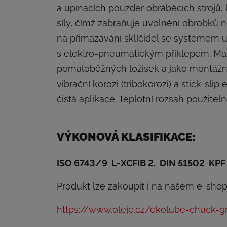
a upínacích pouzder obráběcích strojů,
síly, čímž zabraňuje uvolnění obrobků 
na přimazávání sklíčidel se systémem up
s elektro-pneumatickým příklepem. Maz
pomaloběžných ložisek a jako montážní 
vibrační korozi (tribokorozi) a stick-sl
čistá aplikace. Teplotní rozsah použitel
VÝKONOVÁ KLASIFIKACE:
ISO 6743/9 L-XCFIB 2, DIN 51502 KPF 
Produkt lze zakoupit i na našem e-shop
https://www.oleje.cz/ekolube-chuck-