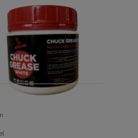
ém
el