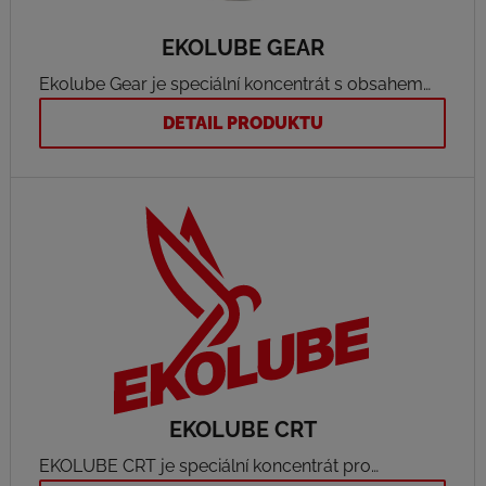
EKOLUBE GEAR
Ekolube Gear je speciální koncentrát s obsahem
unikátní kombinace tuhých maziv a velmi vysokou
DETAIL PRODUKTU
únosností mazacího filmu, vhodný do
automobilových převodových olejů.
EKOLUBE CRT
EKOLUBE CRT je speciální koncentrát pro