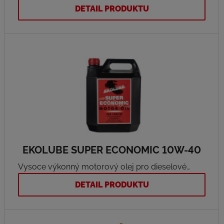
průmyslové převodovky na bázi stabilizované
DETAIL PRODUKTU
disperze bílých tuhých maziv a syntetického
esterového základového oleje. Vyvážená
kombinace PTFE - teflonu®a hBN – hexagonálního
nitridu bóru je velmi účinným antifrikčním
materiálem a je používána při extrémních
požadavcích na mazání a potlačení s tím
souvisejících negativních efektů.
EKOLUBE SUPER ECONOMIC 10W-40
Vysoce výkonný motorový olej pro dieselové
motory užitkových vozidel a benzinové a
DETAIL PRODUKTU
dieselové motory osobních vozidel, vyrobený
syntetickou technologií.