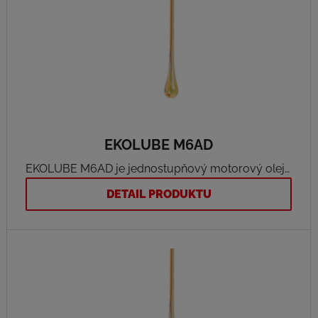
EKOLUBE M6AD
EKOLUBE M6AD je jednostupňový motorový olej
střední výkonnosti. Je vyroben z kvalitních ropných
DETAIL PRODUKTU
základových olejů a zušlechťujících přísad
(obsahuje jak inhibitory oxidace a koroze, tak
přísady detergentně disperzantní). Jedná se o olej
klasické koncepce.