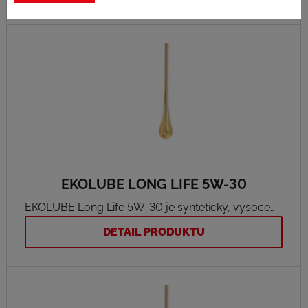
minerálních základových olejů obsahuje
zušlechťující přísady upravující mazací vlastnosti
výrobku a zabraňující tvorbě úsad na stěnách
válců, výfukových kanálů a na elektrodách svíček.
EKOLUBE LONG LIFE 5W-30
EKOLUBE Long Life 5W-30 je syntetický, vysoce
výkonný motorový olej pro benzínové i naftové
DETAIL PRODUKTU
motory osobních automobilů především koncernu
Volkswagen se středním obsahem sulfátového
popela, fosforu a síry (Mid SAPS). Speciálně
vyvinutý k úspoře paliva v motorech Euro 4, se
standardními i proměnnými (WIV) intervaly