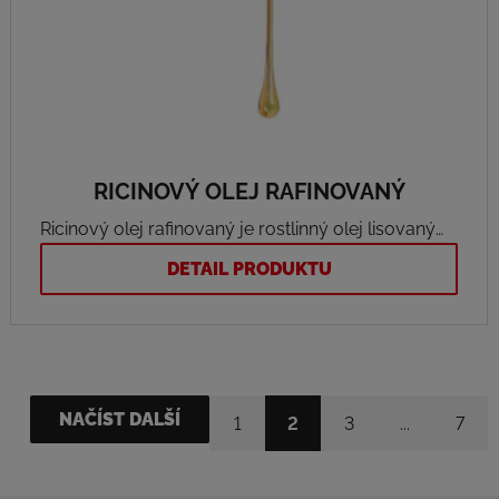
výměny oleje (na základě předpisu výrobce
motoru) .
RICINOVÝ OLEJ RAFINOVANÝ
Ricinový olej rafinovaný je rostlinný olej lisovaný
ze semen skočce obecného (Ricinus communis).
DETAIL PRODUKTU
Je mírně jedovatý (obsahuje alkaloid ricin).
NAČÍST DALŠÍ
1
2
3
...
7