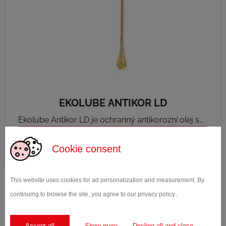
EKOLUBE ANTIKOR LD
Ekolube Antikor LD je ochranný antikorozní olej s
rozpouštědlem bez obsahu baria.
DETAIL PRODUKTU
Cookie consent
This website uses cookies for ad personalization and measurement. By
continuing to browse the site, you agree to our privacy policy..
1
...
5
6
7
Accept all
Show more
Decline all and close