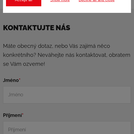
KONTAKTUJTE NÁS
Máte obecný dotaz, nebo Vás zajímá něco
konkrétního? Neváhejte nás kontaktovat, obratem
se Vám ozveme!
Jméno
*
Příjmení
*