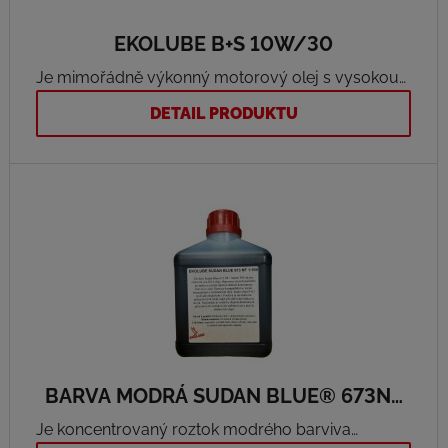
EKOLUBE B+S 10W/30
Je mimořádně výkonný motorový olej s vysokou
ochranou motoru vhodný pro čtyřdobé benzínové
DETAIL PRODUKTU
motory zahradní, komunální a malé zemědělské
techniky. Výkonová klasifikace: API SJ/CF/CG-4,
ACEA A3/B3.
BARVA MODRÁ SUDAN BLUE® 673NF
1:500
Je koncentrovaný roztok modrého barviva