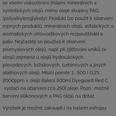
se všemi viskozitními třídami minerálních a
syntetických olejů, mimo oleje skupiny PAG
(polyalkylenglykoly). Produkt lze použít k obarvení
ropných produktů, minerálních olejů, alifatických a
aromatických uhlovodíkových rozpouštědel a
paliv. Nejčastěji se používá k obarvení
průmyslových olejů, např. při zjišťování úniků ze
strojů zejména u olejů hydraulických,
převodových, ložiskových, turbínových a jiných
oběhových olejů. Mísící poměr: 1 : 500 ( 0,2% ,
2000ppm v oleji) Balení 500ml Dyeguard Red C
vystačí na obarvení cca 250l oleje. Pozn.: možné
barvení silikonových a PAG olejů na dotaz.
Výrobek je možné zakoupit i na našem eshopu: