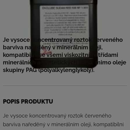
Je vysoce koncentrovaný roztok červeného
barviva naředěný v minerálním oleji,
kompatibilní se všemi viskozitními třídami
minerálních a syntetických olejů, mimo oleje
skupiny PAG (polyalkylenglykoly).
POPIS PRODUKTU
Je vysoce koncentrovaný roztok červeného
barviva naředěný v minerálním oleji, kompatibilní