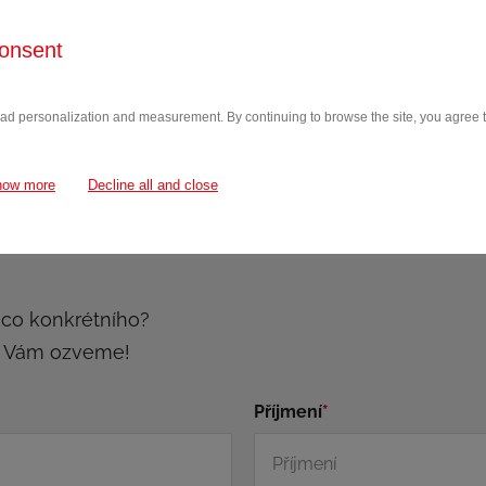
onsent
 ad personalization and measurement. By continuing to browse the site, you agree to
how more
Decline all and close
ěco konkrétního?
e Vám ozveme!
Příjmení
*