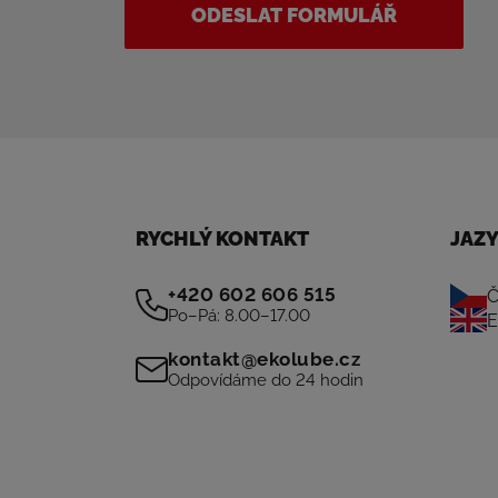
ODESLAT FORMULÁŘ
RYCHLÝ KONTAKT
JAZ
+420 602 606 515
Č
Po–Pá: 8.00–17.00
E
kontakt@ekolube.cz
Odpovídáme do 24 hodin