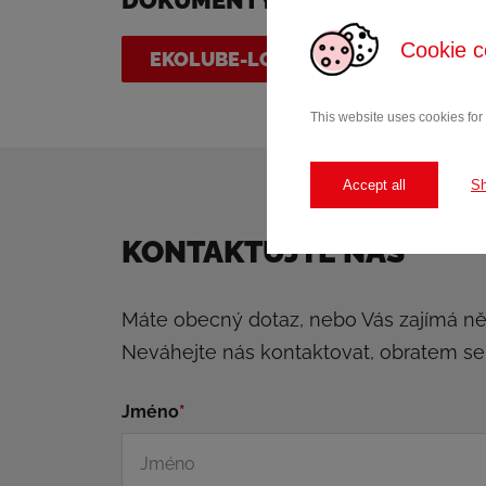
DOKUMENTY KE STAŽENÍ
Cookie c
EKOLUBE-LONG-LIFE-5W-30.PDF
This website uses cookies for
Accept all
S
KONTAKTUJTE NÁS
Máte obecný dotaz, nebo Vás zajímá n
Neváhejte nás kontaktovat, obratem s
Jméno
*