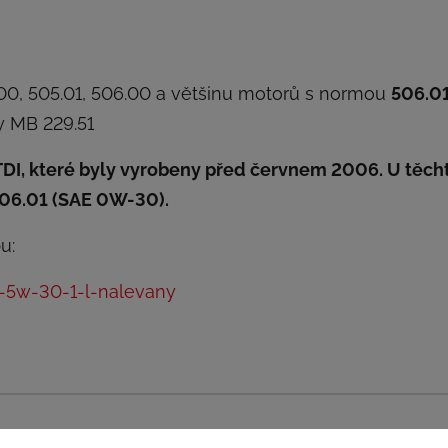
.00, 505.01, 506.00 a většinu motorů s normou
506.0
 MB 229.51
TDI, které byly vyrobeny před červnem 2006. U těch
506.01 (SAE 0W-30).
u:
e-5w-30-1-l-nalevany