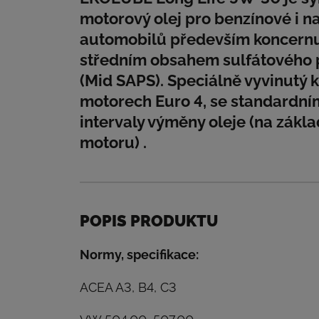
motorový olej pro benzínové i n
automobilů především koncern
středním obsahem sulfátového po
(Mid SAPS). Speciálně vyvinutý k
motorech Euro 4, se standardní
intervaly výměny oleje (na zákl
motoru) .
POPIS PRODUKTU
Normy, specifikace:
ACEA A3, B4, C3