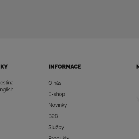
YKY
INFORMACE
eština
O nás
nglish
E-shop
Novinky
B2B
Služby
Produkty