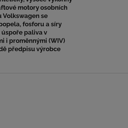
aftové motory osobních
u Volkswagen se
pela, fosforu a síry
 úspoře paliva v
mi i proměnnými (WIV)
adě předpisu výrobce