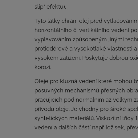
slip" efektu).
Tyto látky chrání olej před vytlačováním
horizontálního či vertikálního vedení po
vyplavováním způsobeným jinými techno
protioděrové a vysokotlaké vlastnosti a
vysokém zatížení. Poskytuje dobrou oxida
korozí.
Oleje pro kluzná vedení které mohou bý
posuvných mechanismů přesných obráběcí
pracujících pod normálním až velkým za
přívodu oleje. Je vhodný pro široké sp
syntetických materiálů. Viskozitní tříd
vedení a dalších částí např. ložisek, p