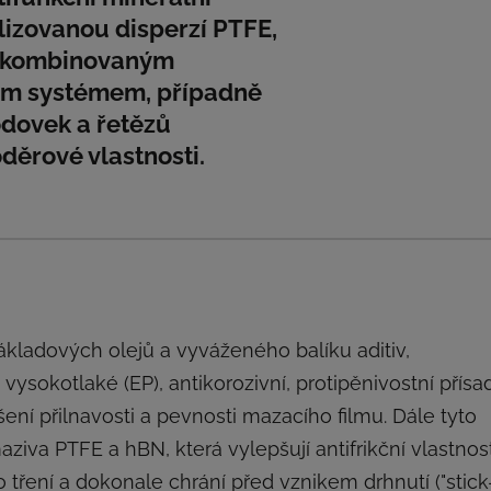
lizovanou disperzí PTFE,
 s kombinovaným
ím systémem, případně
dovek a řetězů
děrové vlastnosti.
kladových olejů a vyváženého balíku aditiv,
 vysokotlaké (EP), antikorozivní, protipěnivostní přísa
ýšení přilnavosti a pevnosti mazacího filmu. Dále tyto
ziva PTFE a hBN, která vylepšují antifrikční vlastnost
tření a dokonale chrání před vznikem drhnutí ("stick