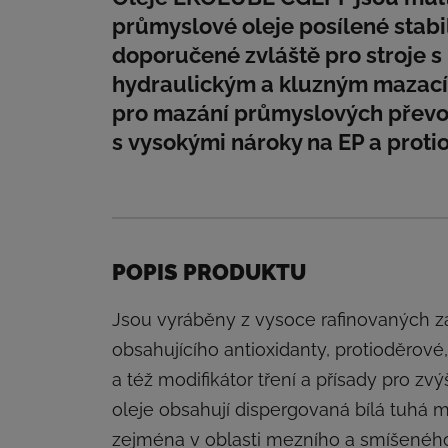
průmyslové oleje posílené stabi
doporučené zvláště pro stroje
hydraulickým a kluzným mazac
pro mazání průmyslových převo
s vysokými nároky na EP a protio
POPIS PRODUKTU
Jsou vyráběny z vysoce rafinovaných zá
obsahujícího antioxidanty, protioděrové,
a též modifikátor tření a přísady pro zv
oleje obsahují dispergovaná bílá tuhá ma
zejména v oblasti mezního a smíšeného 