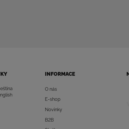
YKY
INFORMACE
eština
O nás
nglish
E-shop
Novinky
B2B