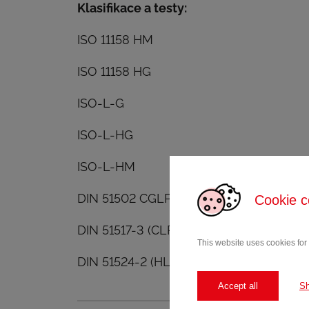
Klasifikace a testy:
ISO 11158 HM
ISO 11158 HG
ISO-L-G
ISO-L-HG
ISO-L-HM
DIN 51502 CGLP
Cookie c
DIN 51517-3 (CLP)
This website uses cookies for
DIN 51524-2 (HLP)
Accept all
S