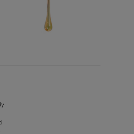
dy
i
-