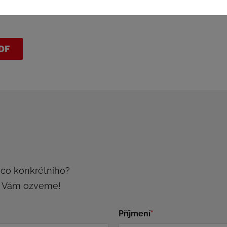
DF
ěco konkrétního?
e Vám ozveme!
Příjmení
*