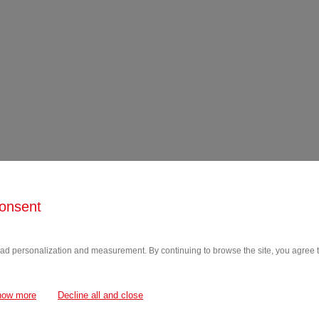
onsent
 ad personalization and measurement. By continuing to browse the site, you agree to
how more
Decline all and close