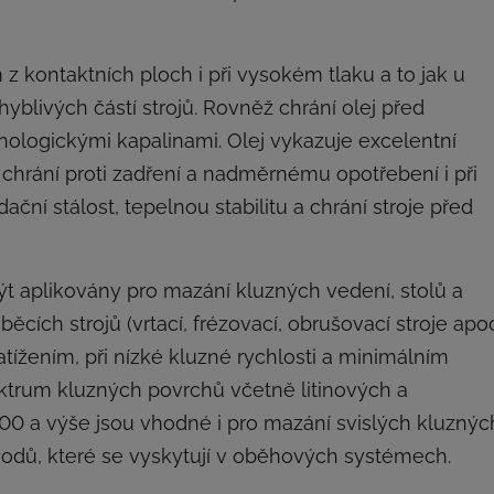
 z kontaktních ploch i při vysokém tlaku a to jak u
hyblivých částí strojů. Rovněž chrání olej před
logickými kapalinami. Olej vykazuje excelentní
 chrání proti zadření a nadměrnému opotřebení i při
ční stálost, tepelnou stabilitu a chrání stroje před
t aplikovány pro mazání kluzných vedení, stolů a
ch strojů (vrtací, frézovací, obrušovací stroje apod
tížením, při nízké kluzné rychlosti a minimálním
ektrum kluzných povrchů včetně litinových a
y 100 a výše jsou vhodné i pro mazání svislých kluznýc
řevodů, které se vyskytují v oběhových systémech.