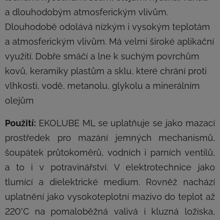
a dlouhodobým atmosferickým vlivům.
Dlouhodobě odolává nízkým i vysokým teplotám
a atmosferickým vlivům. Má velmi široké aplikační
využití. Dobře smáčí a lne k suchým povrchům
kovů, keramiky plastům a sklu, které chrání proti
vlhkosti, vodě, metanolu, glykolu a minerálním
olejům
Použití:
EKOLUBE ML se uplatňuje se jako mazací
prostředek pro mazání jemných mechanismů,
šoupátek průtokoměrů, vodních i parních ventilů,
a to i v potravinářství. V elektrotechnice jako
tlumící a dielektrické medium. Rovněž nachází
uplatnění jako vysokoteplotní mazivo do teplot až
220°C na pomaloběžná valivá i kluzná ložiska,