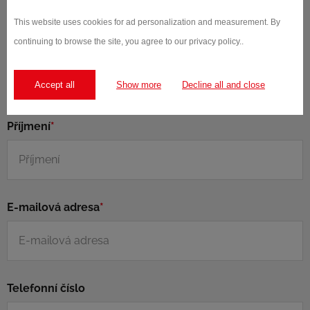
se Vám ozveme!
This website uses cookies for ad personalization and measurement. By
continuing to browse the site, you agree to our privacy policy..
Jméno
*
Accept all
Show more
Decline all and close
Příjmení
*
E-mailová adresa
*
Telefonní číslo