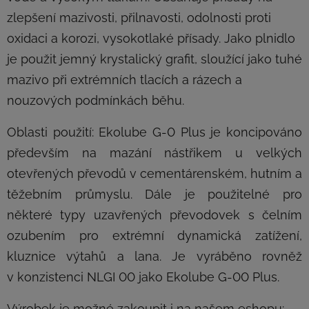
zlepšení mazivosti, přilnavosti, odolnosti proti
oxidaci a korozi, vysokotlaké přísady. Jako plnidlo
je použit jemný krystalický grafit, sloužící jako tuhé
mazivo při extrémních tlacích a rázech a
nouzových podmínkách běhu.
Oblasti použití: Ekolube G-0 Plus je koncipováno
především na mazání nástřikem u velkých
otevřených převodů v cementárenském, hutním a
těžebním průmyslu. Dále je použitelné pro
některé typy uzavřených převodovek s čelním
ozubením pro extrémní dynamická zatížení,
kluznice výtahů a lana. Je vyráběno rovněž
v konzistenci NLGI 00 jako Ekolube G-00 Plus.
Výrobek je možné zakoupit i na našem eshopu: