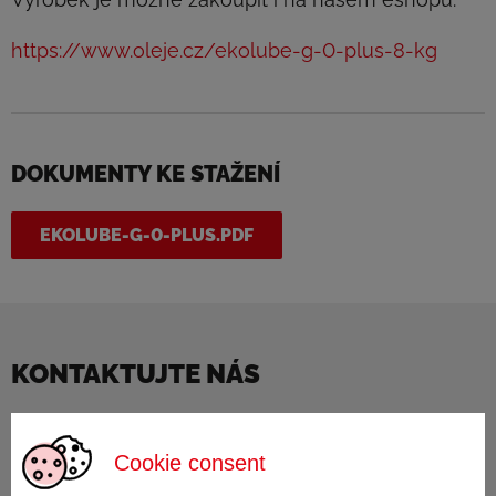
https://www.oleje.cz/ekolube-g-0-plus-8-kg
DOKUMENTY KE STAŽENÍ
EKOLUBE-G-0-PLUS.PDF
KONTAKTUJTE NÁS
Máte obecný dotaz, nebo Vás zajímá něco
Cookie consent
konkrétního? Neváhejte nás kontaktovat, obratem