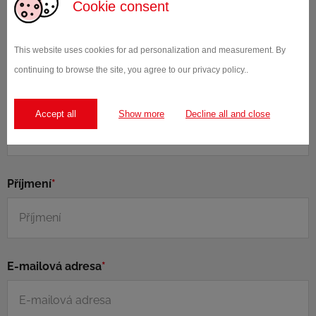
Cookie consent
Máte obecný dotaz, nebo Vás zajímá něco
konkrétního? Neváhejte nás kontaktovat, obratem
This website uses cookies for ad personalization and measurement. By
se Vám ozveme!
continuing to browse the site, you agree to our privacy policy..
Jméno
*
Accept all
Show more
Decline all and close
Příjmení
*
E-mailová adresa
*