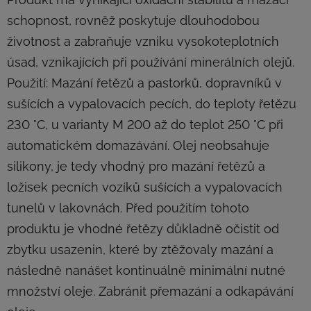
schopnost, rovněž poskytuje dlouhodobou
životnost a zabraňuje vzniku vysokoteplotních
úsad, vznikajících při používání minerálních olejů.
Použití: Mazání řetězů a pastorků, dopravníků v
sušících a vypalovacích pecích, do teploty řetězu
230 °C, u varianty M 200 až do teplot 250 °C při
automatickém domazávání. Olej neobsahuje
silikony, je tedy vhodný pro mazání řetězů a
ložisek pecních vozíků sušících a vypalovacích
tunelů v lakovnách. Před použitím tohoto
produktu je vhodné řetězy důkladně očistit od
zbytku usazenin, které by ztěžovaly mazání a
následně nanášet kontinuálně minimální nutné
množství oleje. Zabránit přemazání a odkapávání