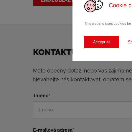
Cookie c
This website uses cookies for
Accept all
S
KONTAKTUJTE NÁS
Máte obecný dotaz, nebo Vás zajímá n
Neváhejte nás kontaktovat, obratem s
Jméno
*
E-mailová adresa
*