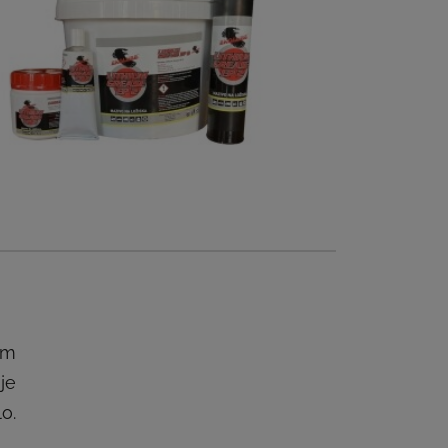
ým
je
o.