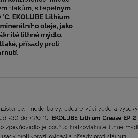
kým tlakům, s tepelným
0 °C. EKOLUBE Lithium
minerálního oleje, jako
áknité lithné mýdlo.
laké, přísady proti
árnutí.
nzistence, hnědé barvy, odolné vůči vodě a vysok
 od -30 do +120 °C.
EKOLUBE Lithium Grease EP 2
ko zpevňovadlo je použito krátkovláknité lithné mýdl
ady proti korozi, oxidaci a přísady proti stárnutí.