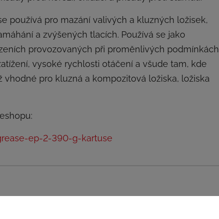
 používá pro mazání valivých a kluzných ložisek,
áhání a zvýšených tlacích. Používá se jako
ízeních provozovaných při proměnlivých podmínkách
zatížení, vysoké rychlosti otáčení a všude tam, kde
 vhodné pro kluzná a kompozitová ložiska, ložiska
 eshopu:
-grease-ep-2-390-g-kartuse