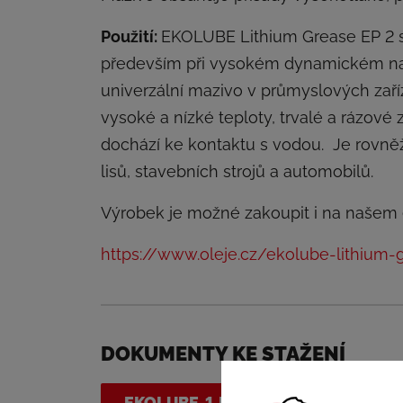
Použití:
EKOLUBE Lithium Grease EP 2 se
především při vysokém dynamickém nam
univerzální mazivo v průmyslových zař
vysoké a nízké teploty, trvalé a rázové 
dochází ke kontaktu s vodou. Je rovněž
lisů, stavebních strojů a automobilů.
Výrobek je možné zakoupit i na našem
https://www.oleje.cz/ekolube-lithium
DOKUMENTY KE STAŽENÍ
EKOLUBE-1.PDF