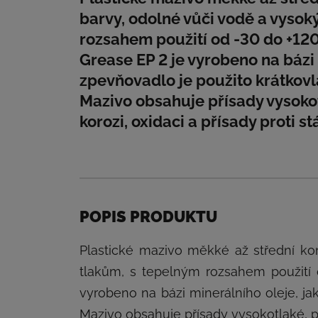
barvy, odolné vůči vodě a vyso
rozsahem použití od -30 do +12
Grease EP 2 je vyrobeno na bázi 
zpevňovadlo je použito krátkovl
Mazivo obsahuje přísady vysokot
korozi, oxidaci a přísady proti st
POPIS PRODUKTU
Plastické mazivo měkké až střední ko
tlakům, s tepelným rozsahem použití
vyrobeno na bázi minerálního oleje, ja
Mazivo obsahuje přísady vysokotlaké, přís