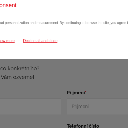
onsent
 ad personalization and measurement. By continuing to browse the site, you agree to
how more
Decline all and close
ěco konkrétního?
e Vám ozveme!
Příjmení
*
Telefonní číslo