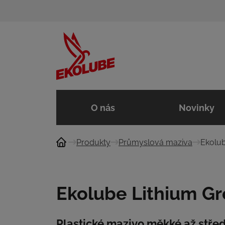
O nás
Novinky
Produkty
Průmyslová maziva
Ekolub
Ekolube Lithium Gr
Plastické mazivo měkké až střed