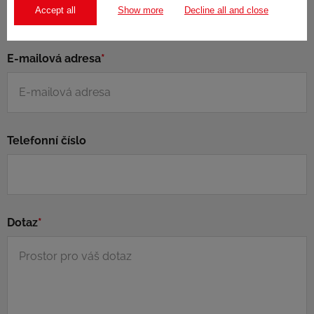
Accept all
Show more
Decline all and close
E-mailová adresa
*
Telefonní číslo
Dotaz
*