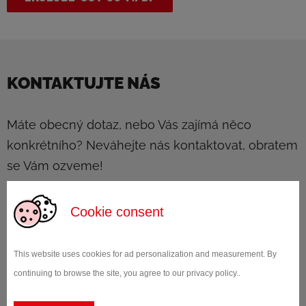
KONTAKTUJTE NÁS
Máte obecný dotaz, nebo Vás zajímá něco
konkrétního? Neváhejte nás kontaktovat, obratem
se Vám ozveme!
Jméno
*
Cookie consent
This website uses cookies for ad personalization and measurement. By
continuing to browse the site, you agree to our privacy policy..
Příjmení
*