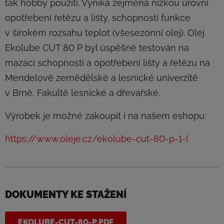
tak hobby použití. Vyniká zejména nízkou úrovní
opotřebení řetězu a lišty, schopností funkce
v širokém rozsahu teplot (všesezonní olej). Olej
Ekolube CUT 80 P byl úspěšně testován na
mazací schopnosti a opotřebení lišty a řetězu na
Mendelově zemědělské a lesnické univerzitě
v Brně, Fakultě lesnické a dřevařské.
Výrobek je možné zakoupit i na našem eshopu:
https://www.oleje.cz/ekolube-cut-80-p-1-l
DOKUMENTY KE STAŽENÍ
EKOLUBE-CUT-80-P.PDF