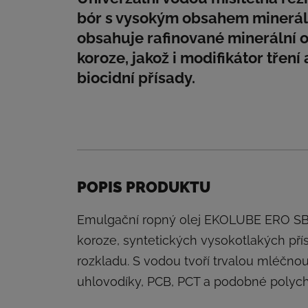
bór s vysokým obsahem mineráln
obsahuje rafinované minerální ol
koroze, jakož i modifikátor třen
biocidní přísady.
POPIS PRODUKTU
Emulgační ropný olej EKOLUBE ERO SB E
koroze, syntetických vysokotlakých pří
rozkladu. S vodou tvoří trvalou mléčn
uhlovodíky, PCB, PCT a podobné polychl