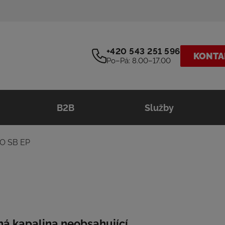
+420 543 251 596
KONTA
Po–Pá: 8.00–17.00
B2B
Služby
O SB EP
ná kapalina neobsahující