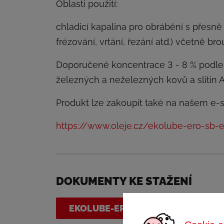
Oblasti použití:
chladicí kapalina pro obrábění s přesně
frézování, vrtání, řezání atd.) včetně b
Doporučené koncentrace 3 - 8 % podle
železných a neželezných kovů a slitin A
Produkt lze zakoupit také na našem e-
https://www.oleje.cz/ekolube-ero-sb-e
DOKUMENTY KE STAŽENÍ
EKOLUBE-ERO-SB-EP.PDF