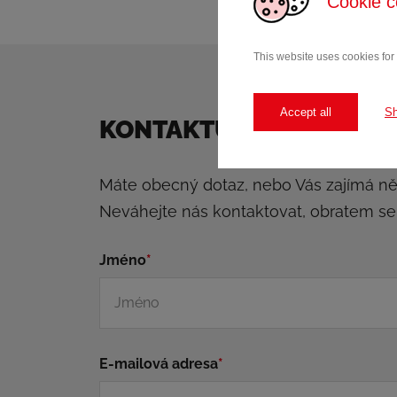
Cookie c
This website uses cookies for
Accept all
S
KONTAKTUJTE NÁS
Máte obecný dotaz, nebo Vás zajímá n
Neváhejte nás kontaktovat, obratem s
Jméno
*
E-mailová adresa
*