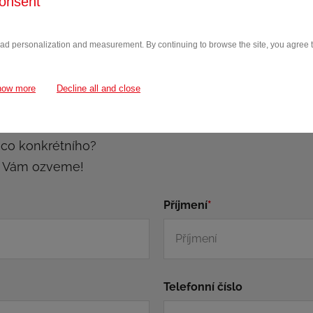
onsent
 ad personalization and measurement. By continuing to browse the site, you agree to
how more
Decline all and close
ěco konkrétního?
e Vám ozveme!
Příjmení
*
Telefonní číslo