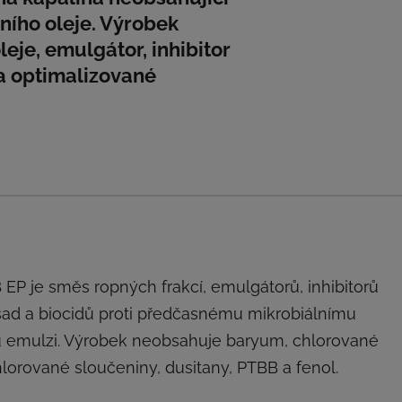
ího oleje. Výrobek
eje, emulgátor, inhibitor
í a optimalizované
P je směs ropných frakcí, emulgátorů, inhibitorů
sad a biocidů proti předčasnému mikrobiálnímu
ou emulzi. Výrobek neobsahuje baryum, chlorované
orované sloučeniny, dusitany, PTBB a fenol.