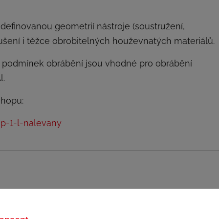
 definovanou geometrií nástroje (soustružení,
roušení i těžce obrobitelných houževnatých materiálů.
 podmínek obrábění jsou vhodné pro obrábění
l.
shopu:
p-1-l-nalevany