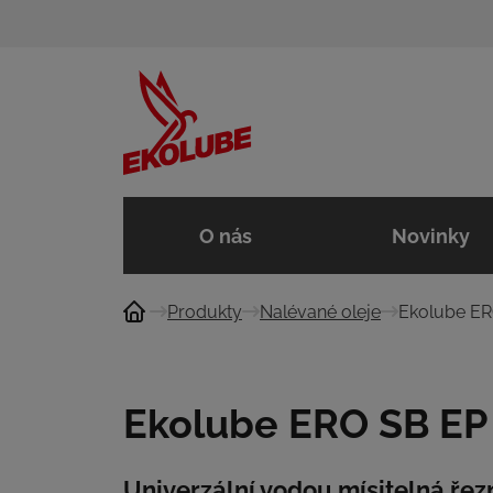
O nás
Novinky
Produkty
Nalévané oleje
Ekolube ER
Ekolube ERO SB EP
Univerzální vodou mísitelná řez