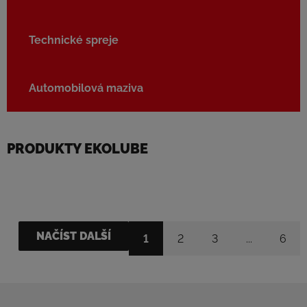
Technické spreje
Automobilová maziva
PRODUKTY EKOLUBE
NAČÍST DALŠÍ
1
2
3
...
6