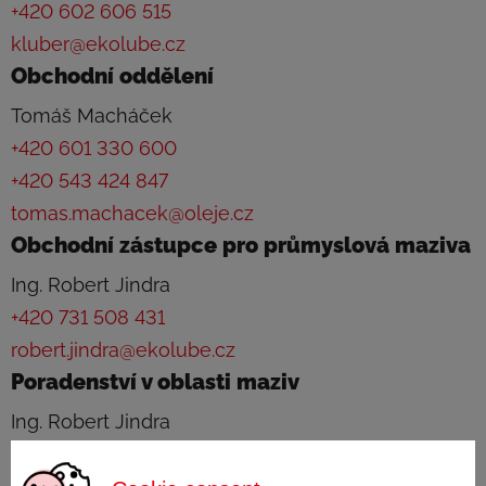
+420 602 606 515
kluber@ekolube.cz
Obchodní oddělení
Tomáš Macháček
+420 601 330 600
+420 543 424 847
tomas.machacek@oleje.cz
Obchodní zástupce pro průmyslová maziva
Ing. Robert Jindra
+420 731 508 431
robert.jindra@ekolube.cz
Poradenství v oblasti maziv
Ing. Robert Jindra
+420 731 508 431